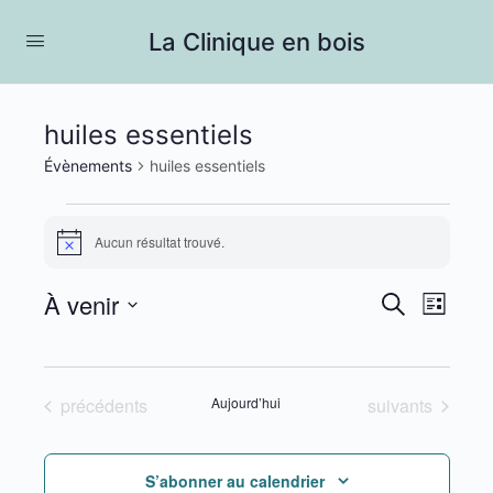
La Clinique en bois
huiles essentiels
Évènements
huiles essentiels
Évènements
Aucun résultat trouvé.
Notice
À venir
Recherc
Navig
Recherche
Liste
de
et
Sélectionnez
vues
une
navigati
Évèn
date.
Évènements
Évènements
précédents
Aujourd’hui
suivants
de
vues
Évèneme
S’abonner au calendrier