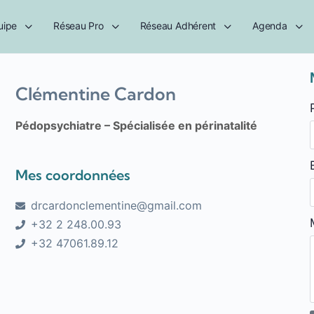
uipe
Réseau Pro
Réseau Adhérent
Agenda
Clémentine Cardon
Pédopsychiatre – Spécialisée en périnatalité
Mes coordonnées
drcardonclementine@gmail.com
+32 2 248.00.93
+32 47061.89.12