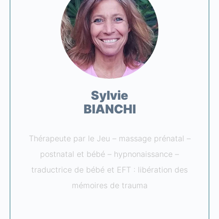
Sylvie
BIANCHI
Thérapeute par le Jeu – massage prénatal –
postnatal et bébé – hypnonaissance –
traductrice de bébé et EFT : libération des
mémoires de trauma