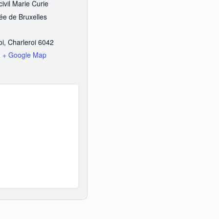
civil Marie Curie
e de Bruxelles
oi
,
Charleroi
6042
m
+ Google Map