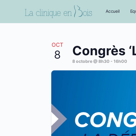
Accueil
Eq
OCT
Congrès ‘
8
8 octobre @ 8h30
-
16h00