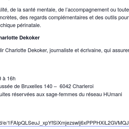
alité, de la santé mentale, de l’accompagnement ou tout
concrètes, des regards complémentaires et des outils po
chique périnatale.
harlotte Dekoker
lir Charlotte Dekoker, journaliste et écrivaine, qui assure
0 à 16h
aussée de Bruxelles 140 – 6042 Charleroi
ratuites réservées aux sage-femmes du réseau HUmani
rms/d/e/1FAIpQLSeuJ_xpYfSiXmjezswlj6xPPPHXiL2GVM