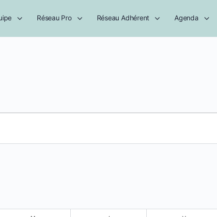
uipe
Réseau Pro
Réseau Adhérent
Agenda
s