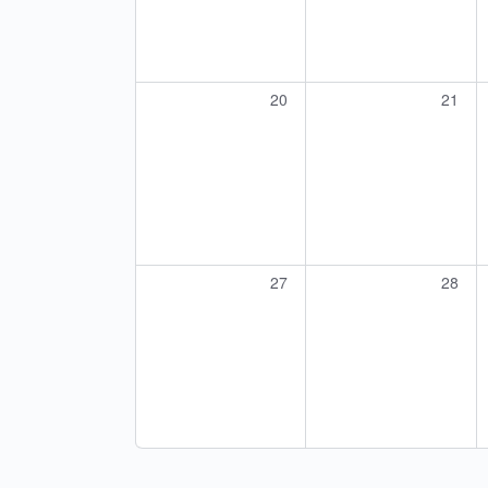
0
0
20
21
évènement,
évène
0
0
27
28
évènement,
évène