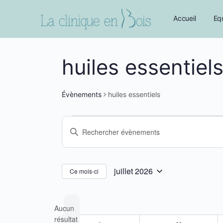
Accueil
Eq
huiles essentiel
Évènements
huiles essentiels
Évènements
Recherche
Saisir
et
mot-
navigation
clé.
Rechercher
de
juillet 2026
Ce mois-ci
Sélectionnez
Évènements
vues
une
par
Évènements
Aucun
date.
mot-
résultat
Calendrier
clé.