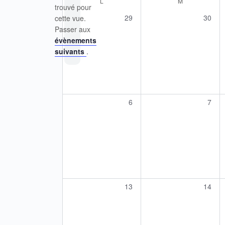
L
LUNDI
M
MARDI
trouvé pour
de
0
0
29
30
cette vue.
Notice
évènement,
évène
Évènements
Passer aux
évènements
suivants
.
0
0
6
7
évènement,
évèn
0
0
13
14
évènement,
évène