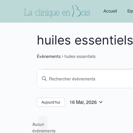
Accueil
Eq
huiles essentiel
Évènements
huiles essentiels
Évènements
Recherche
Saisir
for
et
mot-
16
navigation
clé.
Mai,
Rechercher
de
16 Mai, 2026
Aujourd’hui
Sélectionnez
Évènements
2026
vues
une
par
Évènements
Aucun
date.
mot-
évènements
clé.