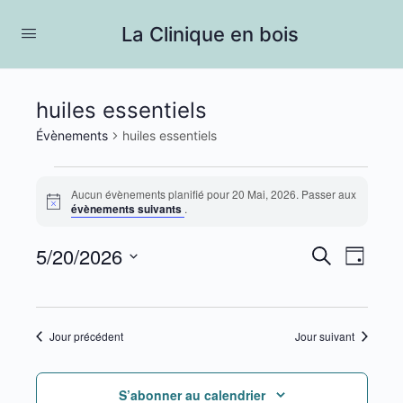
La Clinique en bois
huiles essentiels
Évènements
huiles essentiels
Évènements
Aucun évènements planifié pour 20 Mai, 2026. Passer aux
for
Notice
évènements suivants
.
20
5/20/2026
Recherc
Navig
Recherche
Mai,
Jour
de
et
Sélectionnez
2026
vues
une
navigati
Évèn
date.
Jour précédent
Jour suivant
de
vues
S’abonner au calendrier
Évèneme