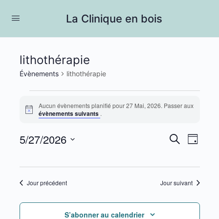
La Clinique en bois
lithothérapie
Évènements
lithothérapie
Évènements
Aucun évènements planifié pour 27 Mai, 2026. Passer aux
for
Notice
évènements suivants
.
27
5/27/2026
Recherc
Navig
Recherche
Mai,
Jour
de
et
Sélectionnez
2026
vues
une
navigati
Évèn
date.
Jour précédent
Jour suivant
de
vues
S’abonner au calendrier
Évèneme