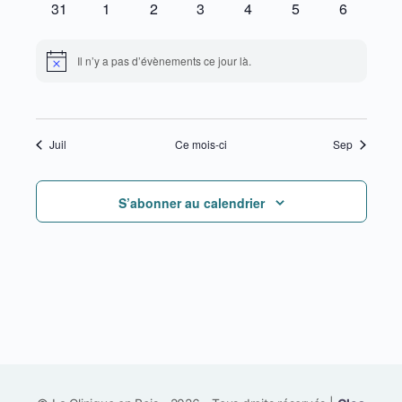
0
0
0
0
0
0
0
31
1
2
3
4
5
6
évènements
évènements
évènements
évènements
évènements
évènements
évènemen
Il n’y a pas d’évènements ce jour là.
Notice
Juil
Ce mois-ci
Sep
S’abonner au calendrier