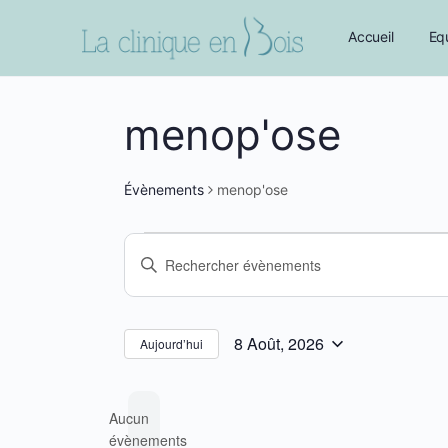
Accueil
Eq
menop'ose
Évènements
menop'ose
Évènements
Recherche
Saisir
for
et
mot-
8
navigation
clé.
Août,
Rechercher
de
8 Août, 2026
Aujourd’hui
Sélectionnez
Évènements
2026
vues
une
par
Évènements
Aucun
date.
mot-
évènements
clé.