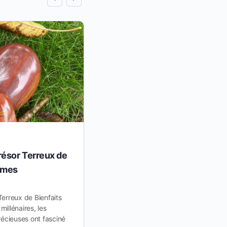
résor Terreux de
La Morganite : Connexion 
emmes
avec la Nature et Vertus pou
Femmes
erreux de Bienfaits
illénaires, les
Dans le vaste royaume des légendes
récieuses ont fasciné
mystères, la morganite émerge co