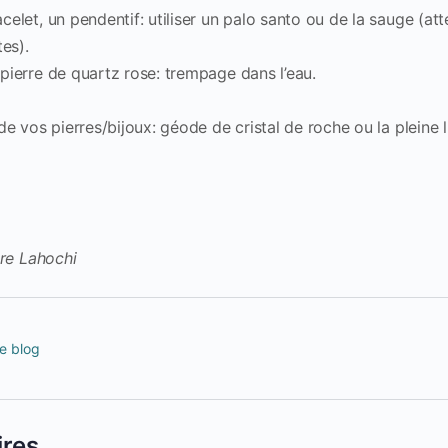
acelet, un pendentif: utiliser un palo santo ou de la sauge (at
es).
 pierre de quartz rose: trempage dans l’eau.
e vos pierres/bijoux: géode de cristal de roche ou la pleine l
tre Lahochi
de blog
ires