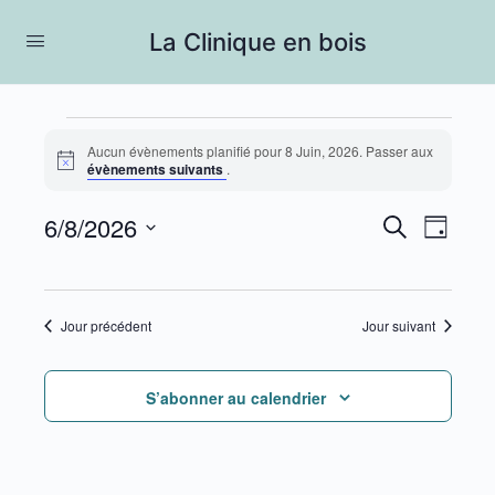
La Clinique en bois
Évènements
Aucun évènements planifié pour 8 Juin, 2026. Passer aux
Notice
évènements suivants
.
for
8
6/8/2026
Recherc
Navig
Recherche
Jour
de
et
Sélectionnez
Juin,
vues
une
navigati
2026
Évèn
date.
Jour précédent
Jour suivant
de
vues
S’abonner au calendrier
Évèneme