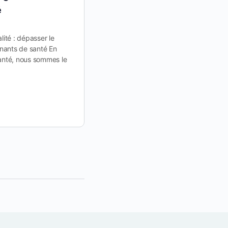
é
La Parole au Bébé (PAB) ou Parole à 
(jusque 8 ans environ) Origine de la
technique a été mise au point par…
lité : dépasser le
inants de santé En
santé, nous sommes le
Axel
20 février 2026