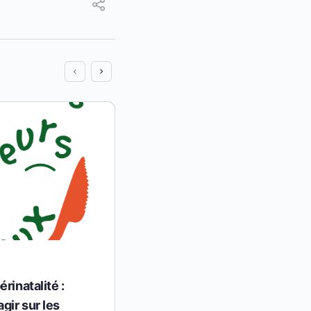
rinatalité :
La Parole au Bébé
gir sur les