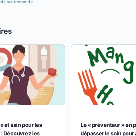
ts sur demande
ires
 et sain pour les
Le « préventeur » en pé
: Découvrez les
dépasser le soin pour a